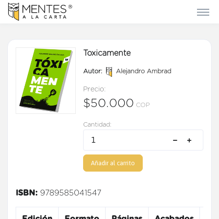
Toxicamente
Autor:
Alejandro Ambrad
Precio:
$50.000
COP
Cantidad:
Añadir al carrito
ISBN:
9789585041547
Edición
Formato
Páginas
Acabados
Ta