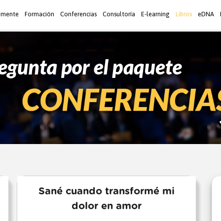
 mente
Formación
Conferencias
Consultoría
E-learning
Libros
eDNA
Sané cuando transformé mi
dolor en amor