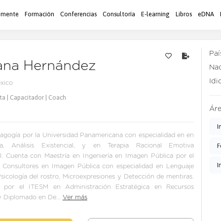
 mente
Formación
Conferencias
Consultoría
E-learning
Libros
eDNA
Paí
ana Hernández
Nac
Idi
éxico
ta | Capacitador | Coach
Áre
I
dagogía por la Universidad Panamericana con especialidad en en
F
ia, Análisis Existencial, y en Terapia Racional Emotiva
. Cuenta con Maestría en Ingeniería en Imagen Pública por el
I
 Consultores en Imagen Pública con especialidad en Lenguaje
Psicología del rostro, Microexpresiones y Detección de mentiras.
 por el ITESM en Administración Estratégica en Recursos
 Diplomado en De...
Ver más