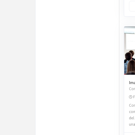
Ima
Con
F
Con
com
del
una