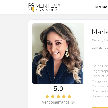
Busco una
Mari
Tlalpan, M
Conferencis
Lic. en Pe
Logoterap
Conductual
Colegio de
5.0
Corporal, 
Diplomado
Humanos y
Ver comentarios (
)
8