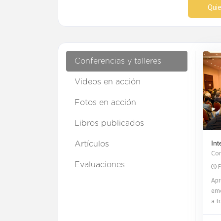
Quie
Conferencias y talleres
Videos en acción
Fotos en acción
Libros publicados
Int
Artículos
Con
Evaluaciones
F
Apr
emo
a t