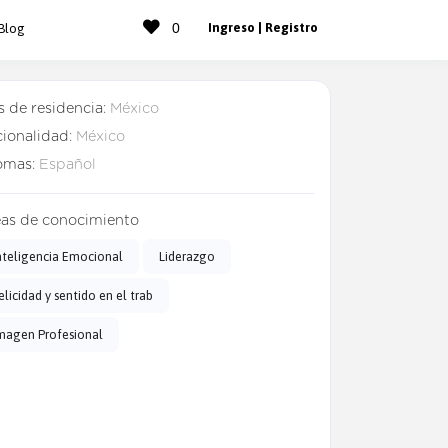
0
Ingreso | Registro
Blog
s de residencia:
México
ionalidad:
México
omas:
Español
as de conocimiento
nteligencia Emocional
Liderazgo
elicidad y sentido en el trab
magen Profesional